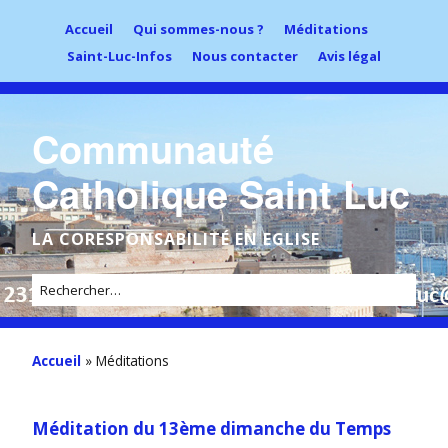
Accueil
Qui sommes-nous ?
Méditations
Saint-Luc-Infos
Nous contacter
Avis légal
Communauté
Catholique Saint Luc
LA CORESPONSABILITÉ EN EGLISE
Accueil
»
Méditations
Méditation du 13ème dimanche du Temps