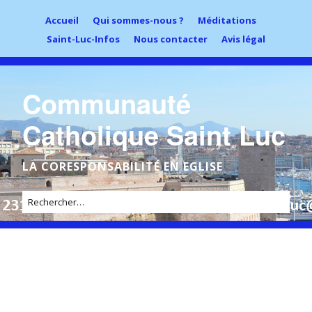
Accueil
Qui sommes-nous ?
Méditations
Saint-Luc-Infos
Nous contacter
Avis légal
Communauté
Catholique Saint Luc
LA CORESPONSABILITÉ EN EGLISE